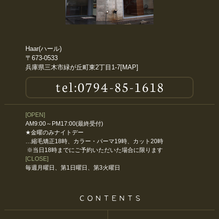
2017年1月
2016年11月
Haar(ハール)
〒673-0533
兵庫県三木市緑が丘町東2丁目1-7[
MAP
]
2016年10月
2016年9月
[OPEN]
2016年5月
AM9:00～PM17:00(最終受付)
★金曜のみナイトデー
2016年4月
…縮毛矯正18時、カラー・パーマ19時、カット20時
※当日18時までにご予約いただいた場合に限ります
[CLOSE]
毎週月曜日、第1日曜日、第3火曜日