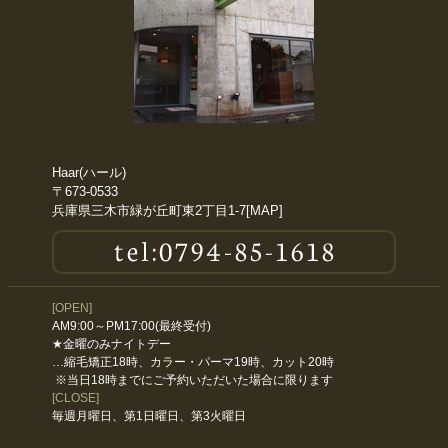
Haar(ハール)
〒673-0533
兵庫県三木市緑が丘町東2丁目1-7[
MAP
]
[OPEN]
AM9:00～PM17:00(最終受付)
★金曜のみナイトデー
…縮毛矯正18時、カラー・パーマ19時、カット20時
※当日18時までにご予約いただいた場合に限ります
[CLOSE]
毎週月曜日、第1日曜日、第3火曜日