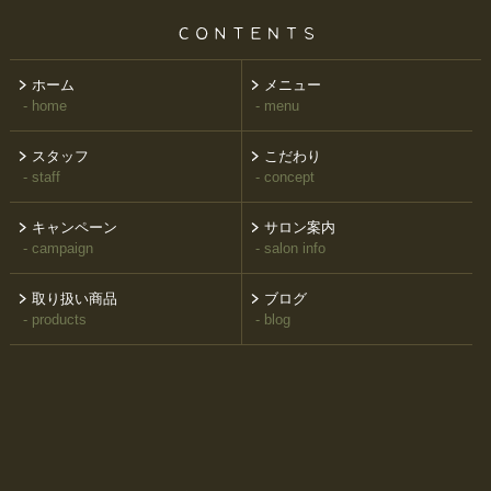
ホーム
メニュー
- home
- menu
スタッフ
こだわり
- staff
- concept
キャンペーン
サロン案内
- campaign
- salon info
取り扱い商品
ブログ
- products
- blog