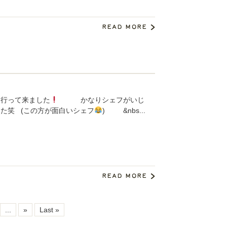
に行って来ました
かなりシェフがいじ
た笑 (この方が面白いシェフ
) &nbs...
...
»
Last »