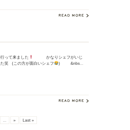
に行って来ました
かなりシェフがいじ
た笑 (この方が面白いシェフ
) &nbs...
...
»
Last »