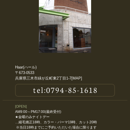
2017年12月
2017年5月
2017年3月
2017年1月
2016年11月
Haar(ハール)
〒673-0533
兵庫県三木市緑が丘町東2丁目1-7[
MAP
]
2016年10月
2016年9月
[OPEN]
2016年5月
AM9:00～PM17:00(最終受付)
★金曜のみナイトデー
2016年4月
…縮毛矯正18時、カラー・パーマ19時、カット20時
※当日18時までにご予約いただいた場合に限ります