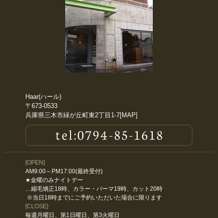
2017年5月
2017年3月
2017年1月
2016年11月
Haar(ハール)
〒673-0533
兵庫県三木市緑が丘町東2丁目1-7[
MAP
]
2016年10月
2016年9月
[OPEN]
2016年5月
AM9:00～PM17:00(最終受付)
★金曜のみナイトデー
2016年4月
…縮毛矯正18時、カラー・パーマ19時、カット20時
※当日18時までにご予約いただいた場合に限ります
[CLOSE]
毎週月曜日、第1日曜日、第3火曜日